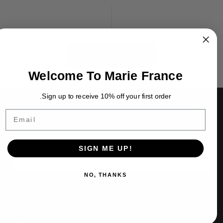
تحميل المزيد
Welcome To Marie France
Sign up to receive 10% off your first order.
كن أول من يعرف عن الإصدارات الجديدة والعروض الترويجية الحصرية
E
والأحداث ونصائح التصميم!
البريد
SIGN ME UP!
الإلكتروني
NO, THANKS
إرسال
نبذة عن ماري فرانس