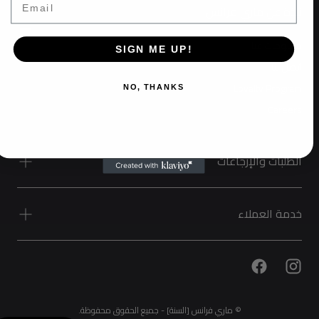
نبذة عن ماري فرانس
معلومات عنا
SIGN ME UP!
اتصل بنا
Loyalty Program
NO, THANKS
Careers
الطلبات والإرجاعات
خدمة العملاء
© ماري فرانس [السنة] - جميع الحقوق محفوظة.